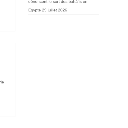
dénoncent le sort des bahá’ís en
Égypte
29 juillet 2026
a
rie