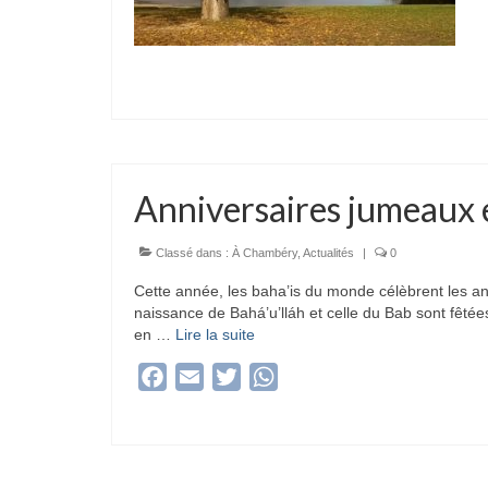
Anniversaires jumeaux 
Classé dans :
À Chambéry
,
Actualités
|
0
Cette année, les baha’is du monde célèbrent les a
naissance de Bahá’u’lláh et celle du Bab sont fêt
en …
Lire la suite­­
Facebook
Email
Twitter
WhatsApp