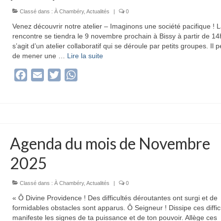
Classé dans :
À Chambéry
,
Actualités
|
0
Venez découvrir notre atelier – Imaginons une société pacifique ! 
rencontre se tiendra le 9 novembre prochain à Bissy à partir de 14
s’agit d’un atelier collaboratif qui se déroule par petits groupes. Il 
de mener une …
Lire la suite­­
Facebook
Email
Twitter
WhatsApp
Agenda du mois de Novembre
2025
Classé dans :
À Chambéry
,
Actualités
|
0
« Ô Divine Providence ! Des difficultés déroutantes ont surgi et de
formidables obstacles sont apparus. Ô Seigneur ! Dissipe ces diffic
manifeste les signes de ta puissance et de ton pouvoir. Allège ces