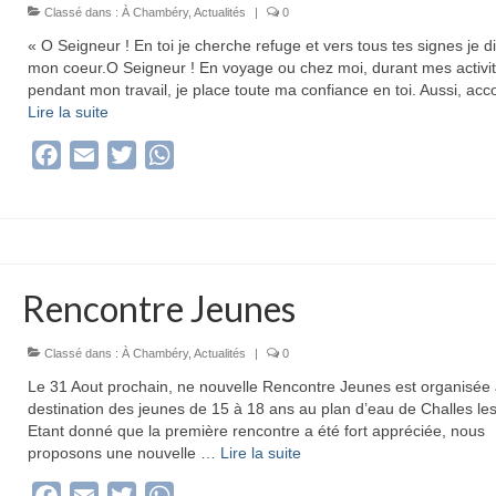
Classé dans :
À Chambéry
,
Actualités
|
0
« O Seigneur ! En toi je cherche refuge et vers tous tes signes je di
mon coeur.O Seigneur ! En voyage ou chez moi, durant mes activi
pendant mon travail, je place toute ma confiance en toi. Aussi, ac
Lire la suite­­
Facebook
Email
Twitter
WhatsApp
Rencontre Jeunes
Classé dans :
À Chambéry
,
Actualités
|
0
Le 31 Aout prochain, ne nouvelle Rencontre Jeunes est organisée
destination des jeunes de 15 à 18 ans au plan d’eau de Challes le
Etant donné que la première rencontre a été fort appréciée, nous
proposons une nouvelle …
Lire la suite­­
Facebook
Email
Twitter
WhatsApp