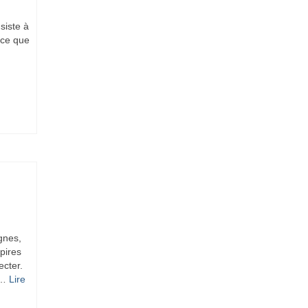
siste à
 ce que
gnes,
pires
ecter.
 …
Lire