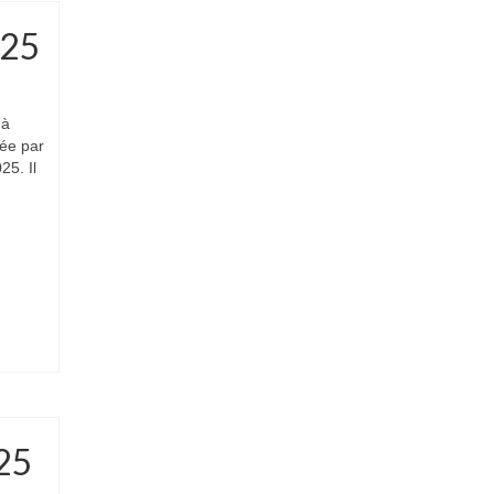
025
 à
sée par
25. Il
25