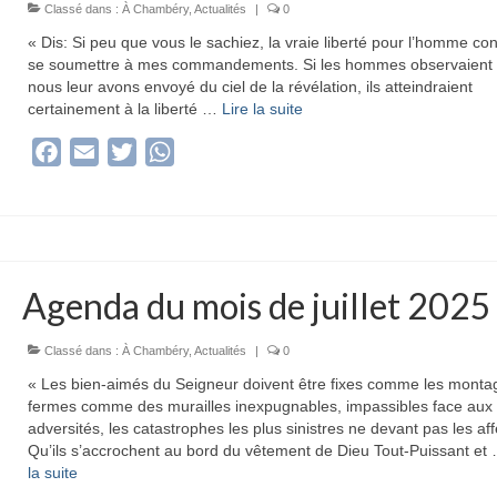
Classé dans :
À Chambéry
,
Actualités
|
0
« Dis: Si peu que vous le sachiez, la vraie liberté pour l’homme con
se soumettre à mes commandements. Si les hommes observaient
nous leur avons envoyé du ciel de la révélation, ils atteindraient
certainement à la liberté …
Lire la suite­­
Facebook
Email
Twitter
WhatsApp
Agenda du mois de juillet 2025
Classé dans :
À Chambéry
,
Actualités
|
0
« Les bien-aimés du Seigneur doivent être fixes comme les monta
fermes comme des murailles inexpugnables, impassibles face aux 
adversités, les catastrophes les plus sinistres ne devant pas les aff
Qu’ils s’accrochent au bord du vêtement de Dieu Tout-Puissant et
la suite­­