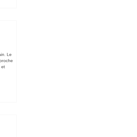
in. Le
 proche
 et