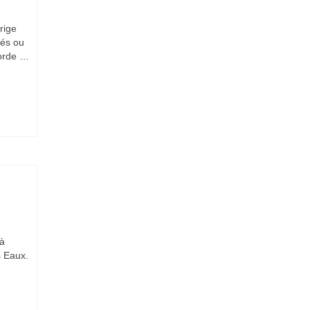
rige
tés ou
corde …
 à
s Eaux.