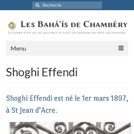
Rechercher
:
Menu
Accueil
Shoghi Effendi
La Foi Baha’ie
L’Histoire
Shoghi Effendi est né le 1er mars 1897,
Être Baha’i au quotidien
à St Jean d’Acre.
Un débordement d’actions
Actualités