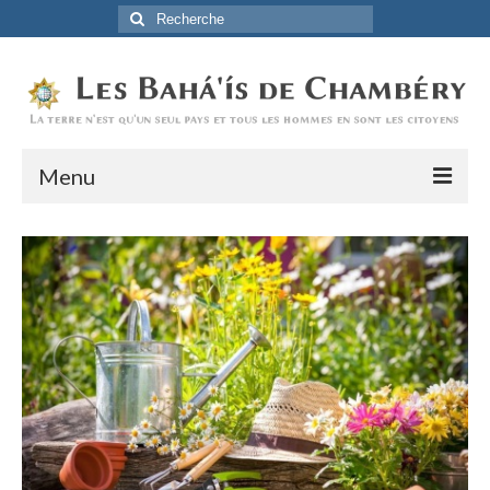
Rechercher
:
Menu
Accueil
La Foi Baha’ie
L’Histoire
Être Baha’i au quotidien
Un débordement d’actions
Actualités