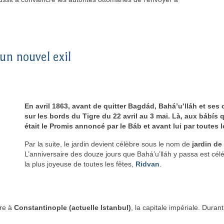
un nouvel exil
En avril 1863, avant de quitter Bagdád, Bahá’u’lláh et s
sur les bords du Tigre du 22 avril au 3 mai. Là, aux bábís q
était le Promis annoncé par le Báb et avant lui par toutes 
Par la suite, le jardin devient célèbre sous le nom de
jardin de
L’anniversaire des douze jours que Bahá’u’lláh y passa est cél
la plus joyeuse de toutes les fêtes,
Ridvan
.
dre à
Constantinople (actuelle Istanbul)
, la capitale impériale. Duran