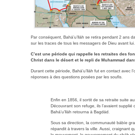
Par conséquent, Bahá’u’lláh se retira pendant 2 ans da
sur les traces de tous les messagers de Dieu avant lui.
C’est une période qui rappelle les retraites des f
Christ dans le désert et le repli de Muhammad dans
Durant cette période, Bahá’u’lláh fut en contact avec 
réponses à des questions posées par les soufis.
Enfin en 1856, il sortit de sa retraite suite
Découvrant son refuge, ils l’avaient supplié
Bahá’u’lláh retourna à Bagdád.
Sous sa direction, la communauté bábíe grand
répandit à travers la ville. Aussi, craignant
le mouvement, le gouvernement du sháh réus