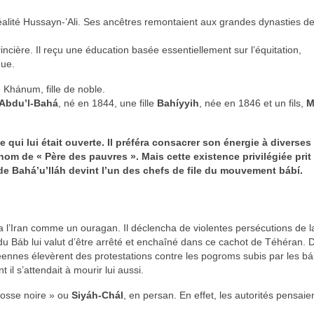
n réalité Hussayn-’Ali. Ses ancêtres remontaient aux grandes dynasties d
cière. Il reçu une éducation basée essentiellement sur l’équitation,
que.
 Khánum, fille de noble.
’Abdu’l-Bahá
, né en 1844, une fille
Bahíyyih
, née en 1846 et un fils,
M
le qui lui était ouverte. Il préféra consacrer son énergie à diverses
 nom de « Père des pauvres ». Mais cette existence privilégiée prit
ode Bahá’u’lláh devint l’un des chefs de file du mouvement bábí.
 l’Iran comme un ouragan. Il déclencha de violentes persécutions de la 
du Báb lui valut d’être arrêté et enchaîné dans ce cachot de Téhéran. 
es élevèrent des protestations contre les pogroms subis par les bábis.
t il s’attendait à mourir lui aussi.
Fosse noire » ou
Siyáh-Chál
, en persan. En effet, les autorités pensaien