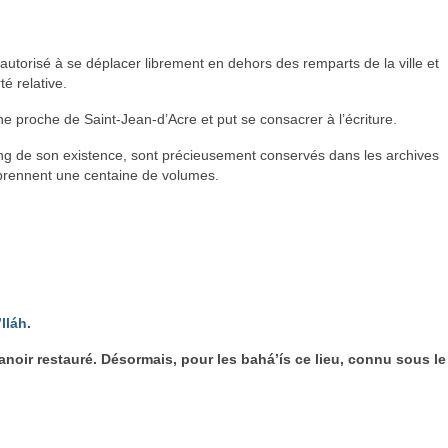
 autorisé à se déplacer librement en dehors des remparts de la ville et
té relative.
ne proche de Saint-Jean-d’Acre et put se consacrer à l’écriture.
long de son existence, sont précieusement conservés dans les archives
prennent une centaine de volumes.
’lláh
.
ir restauré. Désormais, pour les bahá’ís ce lieu, connu sous le no