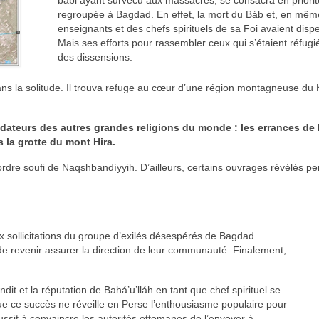
regroupée à Bagdad. En effet, la mort du Báb et, en même
enseignants et des chefs spirituels de sa Foi avaient dispe
Mais ses efforts pour rassembler ceux qui s’étaient réfugiés
des dissensions.
ns la solitude. Il trouva refuge au cœur d’une région montagneuse du Ku
ondateurs des autres grandes religions du monde : les errances de
 la grotte du mont Hira.
l’ordre soufi de Naqshbandíyyih. D’ailleurs, certains ouvrages révélés 
 aux sollicitations du groupe d’exilés désespérés de Bagdad.
 de revenir assurer la direction de leur communauté. Finalement,
it et la réputation de Bahá’u’lláh en tant que chef spirituel se
 que ce succès ne réveille en Perse l’enthousiasme populaire pour
sit à convaincre les autorités ottomanes de l’envoyer à