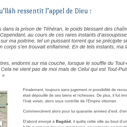
’lláh ressentit l’appel de Dieu :
 dans la prison de Téhéran, le poids blessant des chaîn
Cependant, au cours de ces rares instants d’assoupiss
ur ma poitrine, tel un puissant torrent qui se précipite 
orps s’en trouvait enflammé. En de tels instants, ma 
res, endormi sur ma couche, lorsque le souffle du Tout-
Cela ne vient pas de moi mais de Celui qui est Tout-Puiss
… »
Finalement, toujours sans jugement ni possibilité de recours
était dépouillé de ses biens et richesses. De plus, il fut 
l’Irak voisin, alors sous contrôle de l’Empire ottoman.
Commencèrent alors pour lui quarante années d’exil, d’e
D’abord envoyé à
Bagdád
, il quitta cette ville au bout d
bábi ayant survécu aux massacres, se consacra en priori