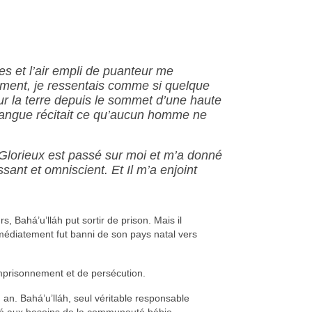
es et l’air empli de puanteur me
ement, je ressentais comme si quelque
sur la terre depuis le sommet d’une haute
langue récitait ce qu’aucun homme ne
Glorieux est passé sur moi et m’a donné
ant et omniscient. Et Il m’a enjoint
, Bahá’u’lláh put sortir de prison. Mais il
immédiatement fut banni de son pays natal vers
mprisonnement et de persécution.
’un an. Bahá’u’lláh, seul véritable responsable
té aux besoins de la communauté bábie