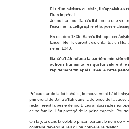
Fils d’un ministre du sháh, il s’appelait e
l’Iran impérial.
Jeune homme, Bahá’u’lláh mena une vie prin
l’escrime, la calligraphie et la poésie classi
En octobre 1835, Bahá’u’lláh épousa Ásíyih
Ensemble, ils eurent trois enfants : un fils,
né en 1848.
Bahá’u’lláh refusa la carrière ministériel
actions humanitaires qui lui valurent le
rapidement fin après 1844. A cette péri
Précurseur de la foi bahá’íe, le mouvement bábí balaya
primordial de Bahá’u’lláh dans la défense de la cause 
réclamèrent la peine de mort. Les ambassades européenn
de sa famille, il fut protégé de la peine capitale. Pourtan
On le jeta dans la célèbre prison portant le nom de « 
contraire devenir le lieu d’une nouvelle révélation.