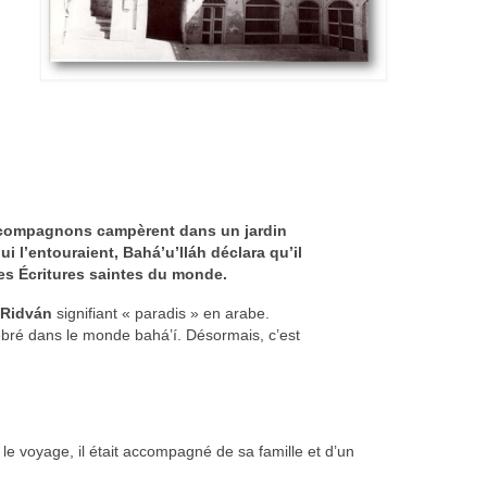
es compagnons campèrent dans un jardin
ui l’entouraient, Bahá’u’lláh déclara qu’il
les Écritures saintes du monde.
 Ridván
signifiant « paradis » en arabe.
ébré dans le monde bahá’í. Désormais, c’est
t le voyage, il était accompagné de sa famille et d’un