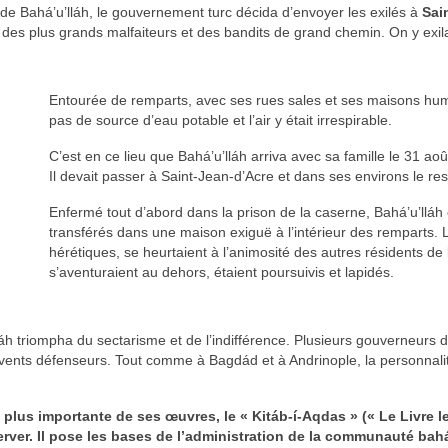
de Bahá’u’lláh, le gouvernement turc décida d’envoyer les exilés à
Sai
n des plus grands malfaiteurs et des bandits de grand chemin. On y exila
Entourée de remparts, avec ses rues sales et ses maisons humid
pas de source d’eau potable et l’air y était irrespirable.
C’est en ce lieu que Bahá’u’lláh arriva avec sa famille le 31 aoû
Il devait passer à Saint-Jean-d’Acre et dans ses environs le res
Enfermé tout d’abord dans la prison de la caserne, Bahá’u’llá
transférés dans une maison exiguë à l’intérieur des remparts
hérétiques, se heurtaient à l’animosité des autres résidents de l
s’aventuraient au dehors, étaient poursuivis et lapidés.
áh triompha du sectarisme et de l’indifférence. Plusieurs gouverneurs d
ents défenseurs. Tout comme à Bagdád et à Andrinople, la personnalité
 plus importante de ses œuvres, le « Kitáb-í-Aqdas » (« Le Livre le 
rver. Il pose les bases de l’administration de la communauté bahá