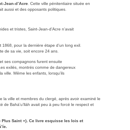
nt-Jean-d’Acre
. Cette ville pénitentiaire située en
it aussi et des opposants politiques.
es et tristes, Saint-Jean-d’Acre n’avait
t 1868, pour la dernière étape d’un long exil.
te de sa vie, soit encore 24 ans.
h et ses compagnons furent ensuite
. Les exilés, montrés comme de dangereux
a ville. Même les enfants, lorsqu’ils
e la ville et membres du clergé, après avoir examiné le
 de Bahá’u’lláh avait peu à peu forcé le respect et
Plus Saint »). Ce livre esquisse les lois et
’íe.