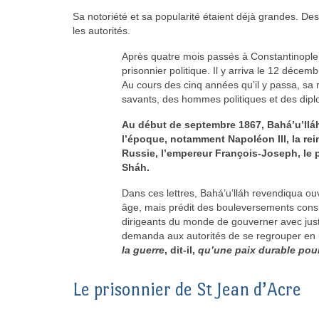
Sa notoriété et sa popularité étaient déjà grandes. D
les autorités.
Après quatre mois passés à Constantinople,
prisonnier politique. Il y arriva le 12 décem
Au cours des cinq années qu’il y passa, sa rép
savants, des hommes politiques et des dip
Au début de septembre 1867, Bahá’u’lláh
l’époque, notamment Napoléon III, la rein
Russie, l’empereur François-Joseph, le pa
Sháh.
Dans ces lettres, Bahá’u’lláh revendiqua ou
âge, mais prédit des bouleversements considé
dirigeants du monde de gouverner avec justi
demanda aux autorités de se regrouper en
la guerre
, dit-il,
qu’une paix durable pour
Le prisonnier de St Jean d’Acre