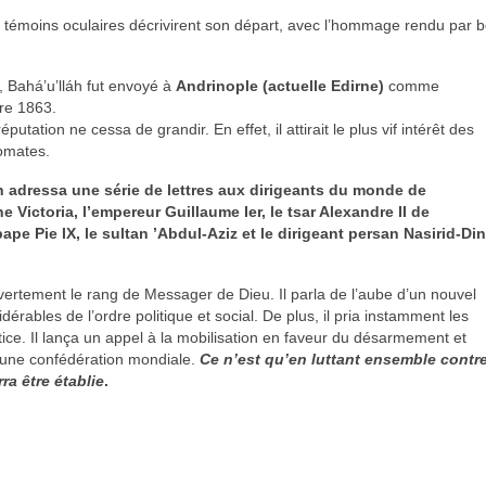
es témoins oculaires décrivirent son départ, avec l’hommage rendu pa
 Bahá’u’lláh fut envoyé à
Andrinople (actuelle Edirne)
comme
bre 1863.
utation ne cessa de grandir. En effet, il attirait le plus vif intérêt des
lomates.
 adressa une série de lettres aux dirigeants du monde de
e Victoria, l’empereur Guillaume Ier, le tsar Alexandre II de
pe Pie IX, le sultan ’Abdul-Aziz et le dirigeant persan Nasirid-Di
vertement le rang de Messager de Dieu. Il parla de l’aube d’un nouvel
rables de l’ordre politique et social. De plus, il pria instamment les
ce. Il lança un appel à la mobilisation en faveur du désarmement et
 une confédération mondiale.
Ce n’est qu’en luttant ensemble contr
ra être établie
.