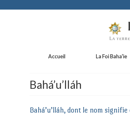
Accueil
La Foi Baha’ie
Bahá’u’lláh
Bahá’u’lláh, dont le nom signifie