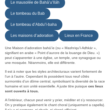
Le mausolée de Bahá’u’lláh
Le tombeau du Bab
Le tombeau d’Abdu’l-baha
Les maisons d’adoration
Lieux en France
Une Maison d’adoration bahá’íe (ou « Mashriqu’l-Adhkár »,
signifiant en arabe « Point d’aurore de la louange de Dieu. »)
peut s’apparenter à une église, un temple, une synagogue ou
une mosquée. Néanmoins, elle est différente.
Il est à noter que les styles architecturaux varient fortement de
l’un à l’autre. Cependant ils possèdent tous neuf côtés
surmontés d’un dôme central, symbolisant la diversité de la race
humaine et son unité essentielle. A juste titre puisque
ces lieux
sont ouverts à tous.
A l’intérieur, chacun peut venir y prier, méditer et s’y ressourcer.
On y pratique également le chant choral (uniquement a capella).
Il n’y a ni sermons, ni rituels, ni clergé officiant.