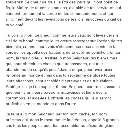
souverain Seigneur de tous, le Roi des jours qui n’ont point de
fin, le Maître de toutes les nations, aie pitié de tes serviteurs qui
tiennent fermement la corde de tes commandements et qui
s’inclinent devant les révélations de tes lois, envoyées du ciel de
ta volonté.
Tu vois, ô mon, Seigneur, comme leurs yeux sont levés vers le
ciel de ta bonté, comme leurs cœurs reposent sur l’océan de tes
bienfaits, comme leurs voix s’effacent aux doux accents de ta
voix qui les appelle des hauteurs de ta sublime condition, en ton
nom, le très glorieux. Assiste, ô mon Seigneur, tes bien-aimés
qui, pour obtenir les choses que tu possèdes, ont tout
abandonné de ce qu’ils possédaient et qui, pour avoir ainsi
renoncé au monde et mis dans ton royaume de gloire toutes
leurs affections, sont accablés d’épreuves et de tribulations.
Protège-les, je t’en supplie, ô mon Seigneur, contre les assauts
que leur livrent leurs passions mauvaises et leurs désirs
corrompus, et aide-les à obtenir les choses qui leur seront
profitables en ce monde et dans l’autre.
Je te prie, ô mon Seigneur, par ton nom caché, ton nom
précieux qui, dans le royaume de la création, appelle à grands
cris tous les peuples pour les rassembler au séjour de gloire