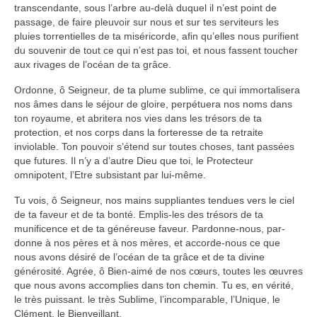
transcendante, sous l’arbre au-delà duquel il n’est point de
passage, de faire pleuvoir sur nous et sur tes serviteurs les
pluies torrentielles de ta miséricorde, afin qu’elles nous purifient
du souvenir de tout ce qui n’est pas toi, et nous fassent toucher
aux rivages de l’océan de ta grâce.
Ordonne, ô Seigneur, de ta plume sublime, ce qui immortalisera
nos âmes dans le séjour de gloire, perpétuera nos noms dans
ton royaume, et abritera nos vies dans les trésors de ta
protection, et nos corps dans la forteresse de ta retraite
inviolable. Ton pouvoir s’étend sur toutes choses, tant passées
que futures. Il n’y a d’autre Dieu que toi, le Protecteur
omnipotent, l’Etre subsistant par lui-même.
Tu vois, ô Seigneur, nos mains suppliantes tendues vers le ciel
de ta faveur et de ta bonté. Emplis-les des trésors de ta
munificence et de ta généreuse faveur. Pardonne-nous, par-
donne à nos pères et à nos mères, et accorde-nous ce que
nous avons désiré de l’océan de ta grâce et de ta divine
générosité. Agrée, ô Bien-aimé de nos cœurs, toutes les œuvres
que nous avons accomplies dans ton chemin. Tu es, en vérité,
le très puissant. le très Sublime, l’incomparable, l’Unique, le
Clément, le Bienveillant.