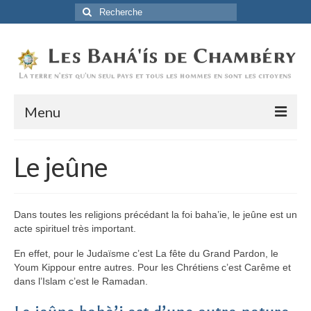
Rechercher
:
Menu
Accueil
Le jeûne
La Foi Baha’ie
L’Histoire
Dans toutes les religions précédant la foi baha’ie, le jeûne est un
acte spirituel très important.
Être Baha’i au quotidien
En effet, pour le Judaïsme c’est La fête du Grand Pardon, le
Un débordement d’actions
Youm Kippour entre autres. Pour les Chrétiens c’est Carême et
dans l’Islam c’est le Ramadan.
Actualités