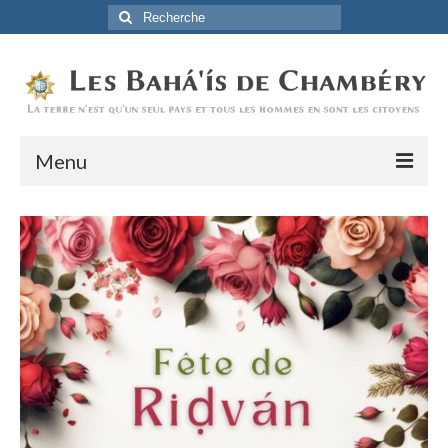
Rechercher
:
Menu
Accueil
La Foi Baha’ie
L’Histoire
Être Baha’i au quotidien
Un débordement d’actions
Actualités