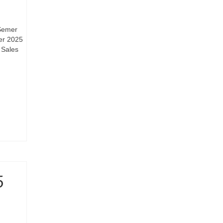
 Semer
ier 2025
 Sales
5