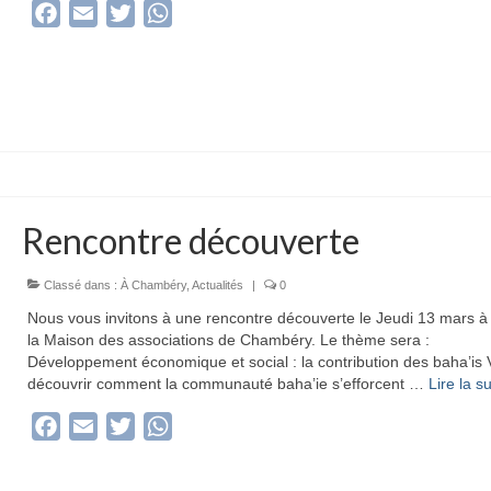
Facebook
Email
Twitter
WhatsApp
Rencontre découverte
Classé dans :
À Chambéry
,
Actualités
|
0
Nous vous invitons à une rencontre découverte le Jeudi 13 mars à
la Maison des associations de Chambéry. Le thème sera :
Développement économique et social : la contribution des baha’is
découvrir comment la communauté baha’ie s’efforcent …
Lire la sui
Facebook
Email
Twitter
WhatsApp