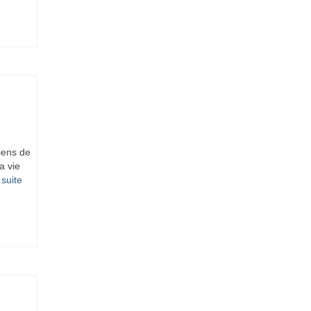
iens de
a vie
suite­­