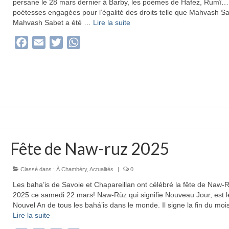
persane le 28 mars dernier à Barby, les poèmes de Hafez, Rumî…
poétesses engagées pour l’égalité des droits telle que Mahvash Sa
Mahvash Sabet a été …
Lire la suite­­
Facebook
Email
Twitter
WhatsApp
Fête de Naw-ruz 2025
Classé dans :
À Chambéry
,
Actualités
|
0
Les baha’is de Savoie et Chapareillan ont célébré la fête de Naw-
2025 ce samedi 22 mars! Naw-Rùz qui signifie Nouveau Jour, est l
Nouvel An de tous les bahá’is dans le monde. Il signe la fin du mo
Lire la suite­­