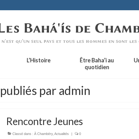
L’Histoire
Être Baha’i au
U
quotidien
 publiés par admin
Rencontre Jeunes
Classé dans :
À Chambéry
,
Actualités
|
0