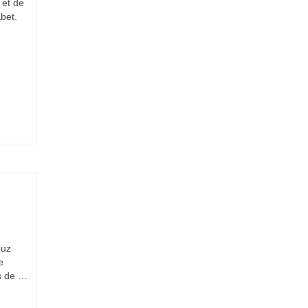
 et de
bet.
Ruz
e
is de …