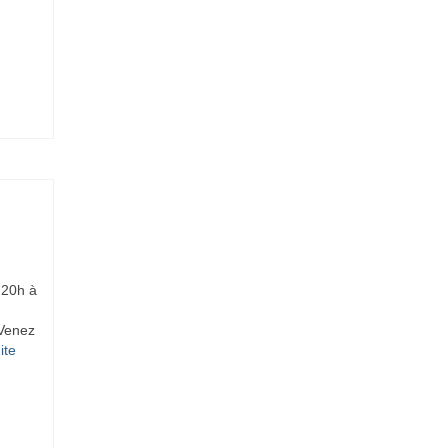
 20h à
 Venez
te­­