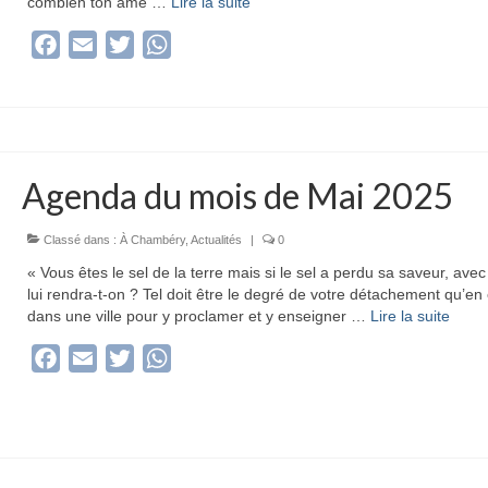
combien ton âme …
Lire la suite­­
Facebook
Email
Twitter
WhatsApp
Agenda du mois de Mai 2025
Classé dans :
À Chambéry
,
Actualités
|
0
« Vous êtes le sel de la terre mais si le sel a perdu sa saveur, avec
lui rendra-t-on ? Tel doit être le degré de votre détachement qu’en
dans une ville pour y proclamer et y enseigner …
Lire la suite­­
Facebook
Email
Twitter
WhatsApp