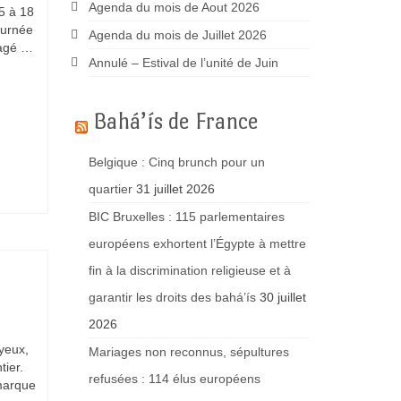
Agenda du mois de Aout 2026
5 à 18
ournée
Agenda du mois de Juillet 2026
tagé …
Annulé – Estival de l’unité de Juin
Bahá’ís de France
Belgique : Cinq brunch pour un
quartier
31 juillet 2026
BIC Bruxelles : 115 parlementaires
européens exhortent l’Égypte à mettre
fin à la discrimination religieuse et à
garantir les droits des bahá’ís
30 juillet
2026
 yeux,
Mariages non reconnus, sépultures
tier.
refusées : 114 élus européens
marque