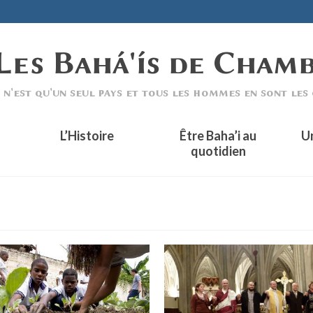
L’Histoire
Être Baha’i au
U
quotidien