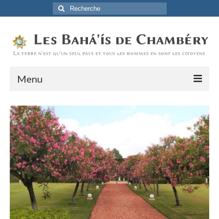
Rechercher
:
Menu
Accueil
La Foi Baha’ie
L’Histoire
Être Baha’i au quotidien
Un débordement d’actions
Actualités