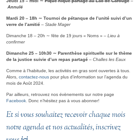
Jeudi 15 – midi ∼
Pique nique partagé au Lac de Carouge
–
Annulé
Mardi 20 – 18h ∼ Tournoi de pétanque de l’unité suivi d’un
verre de l’amitié
–
Stade Mager
Dimanche 18 – 20h ∼ fête de 19 jours « Noms » –
Lieu à
confirmer
Dimanche 25 – 10h30 ∼ Parenthèse spirituelle sur le thème
de la justice suivie d’un repas partagé
–
Challes les Eaux
Comme à l’habitude, les activités en gras sont ouvertes à tous.
Alors,
contactez-nous
pour plus d’information sur l’agenda du
mois de Août 2024.
Par ailleurs, retrouvez nos évènements sur notre page
Facebook
. Donc n’hésitez pas à vous abonner!
Et si vous souhaitez recevoir chaque mois
notre agenda et nos actualités, inscrivez