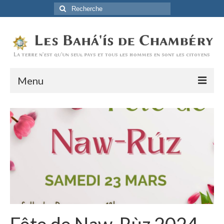
Rechercher
:
Menu
Accueil
La Foi Baha’ie
L’Histoire
Être Baha’i au quotidien
Un débordement d’actions
Actualités