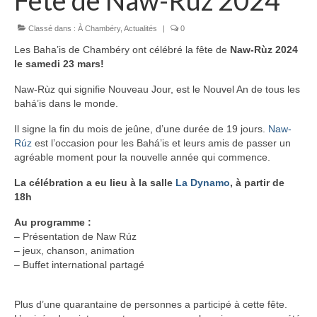
Fête de Naw-Rùz 2024
Classé dans :
À Chambéry
,
Actualités
|
0
Les Baha’is de Chambéry ont célébré la fête de
Naw-Rùz 2024
le samedi 23 mars!
Naw-Rùz qui signifie Nouveau Jour, est le Nouvel An de tous les
bahá’is dans le monde.
Il signe la fin du mois de jeûne, d’une durée de 19 jours.
Naw-
Rúz
est l’occasion pour les Bahá’is et leurs amis de passer un
agréable moment pour la nouvelle année qui commence.
La célébration a eu lieu à la salle
La Dynamo
, à partir de
18h
Au programme :
– Présentation de Naw Rúz
– jeux, chanson, animation
– Buffet international partagé
Plus d’une quarantaine de personnes a participé à cette fête.