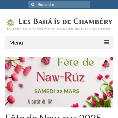
Rechercher
:
Menu
Accueil
La Foi Baha’ie
L’Histoire
Être Baha’i au quotidien
Un débordement d’actions
Actualités