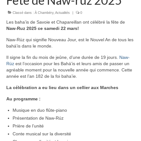
Fête de Naw-ruz 2025
Classé dans :
À Chambéry
,
Actualités
|
0
Les baha’is de Savoie et Chapareillan ont célébré la fête de
Naw-Ruz 2025 ce samedi 22 mars!
Naw-Rùz qui signifie Nouveau Jour, est le Nouvel An de tous les
bahá’is dans le monde.
Il signe la fin du mois de jeûne, d’une durée de 19 jours.
Naw-
Rúz
est l’occasion pour les Bahá’is et leurs amis de passer un
agréable moment pour la nouvelle année qui commence. Cette
année est l’an 182 de la foi baha’ie.
La célébration a eu lieu dans un cellier aux Marches
Au programme :
Musique en duo flûte-piano
Présentation de Naw-Rúz
Prière de l’unité
Conte musical sur la diversité