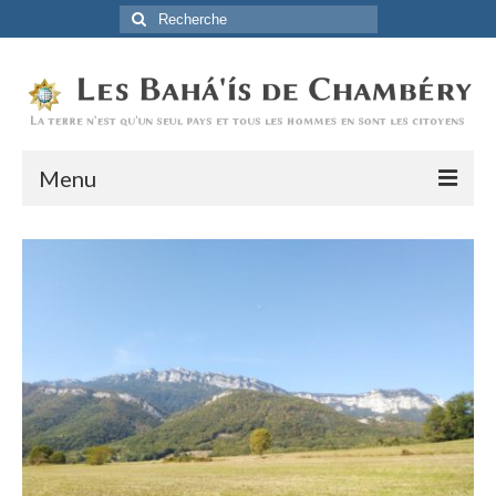
Rechercher
:
Menu
Accueil
La Foi Baha’ie
L’Histoire
Être Baha’i au quotidien
Un débordement d’actions
Actualités