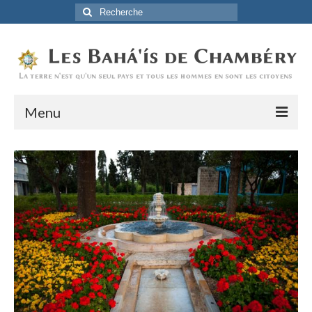
Rechercher
:
Menu
Accueil
La Foi Baha’ie
L’Histoire
Être Baha’i au quotidien
Un débordement d’actions
Actualités