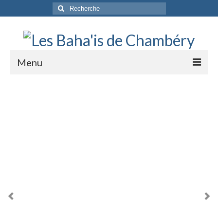
Rechercher
:
Menu
Accueil
La Foi Baha’ie
L’Histoire
Être Baha’i au quotidien
Un débordement d’actions
Actualités