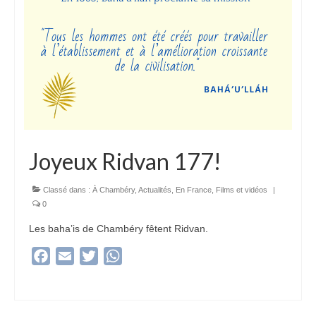
Joyeux Ridvan 177!
Classé dans :
À Chambéry
,
Actualités
,
En France
,
Films et vidéos
|
0
Les baha’is de Chambéry fêtent Ridvan.
Facebook
Email
Twitter
WhatsApp