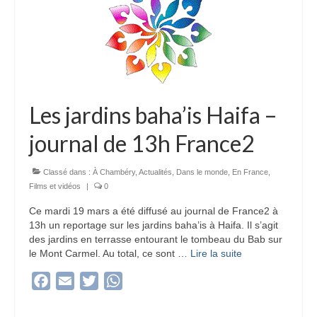
Les jardins baha’is Haifa –
journal de 13h France2
Classé dans :
À Chambéry
,
Actualités
,
Dans le monde
,
En France
,
Films et vidéos
|
0
Ce mardi 19 mars a été diffusé au journal de France2 à
13h un reportage sur les jardins baha’is à Haifa. Il s’agit
des jardins en terrasse entourant le tombeau du Bab sur
le Mont Carmel. Au total, ce sont …
Lire la suite­­
Facebook
Email
Twitter
WhatsApp