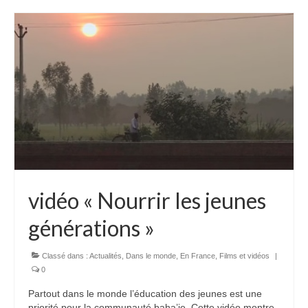
vidéo « Nourrir les jeunes
générations »
Classé dans :
Actualités
,
Dans le monde
,
En France
,
Films et vidéos
|
0
Partout dans le monde l’éducation des jeunes est une
priorité pour la communauté baha’ie. Cette vidéo montre