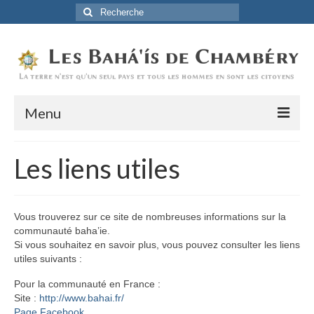
Rechercher
:
Menu
Accueil
Les liens utiles
La Foi Baha’ie
L’Histoire
Vous trouverez sur ce site de nombreuses informations sur la
communauté baha’ie.
Être Baha’i au quotidien
Si vous souhaitez en savoir plus, vous pouvez consulter les liens
utiles suivants :
Un débordement d’actions
Pour la communauté en France :
Actualités
Site :
http://www.bahai.fr/
Page Facebook