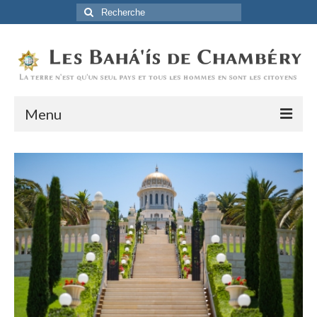
Rechercher
:
Menu
Accueil
La Foi Baha’ie
L’Histoire
Être Baha’i au quotidien
Un débordement d’actions
Actualités