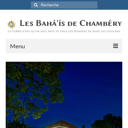
Rechercher
:
Menu
Accueil
La Foi Baha’ie
L’Histoire
Être Baha’i au quotidien
Un débordement d’actions
Actualités