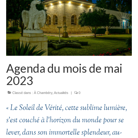
Agenda du mois de mai
2023
Classé dans :
À Chambéry
,
Actualités
|
0
« Le Soleil de Vérité, cette sublime lumière,
s’est couché à l’horizon du monde pour se
lever, dans son immortelle splendeur, au-