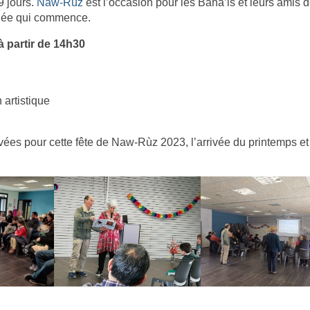
9 jours.
Naw-Rúz
est l’occasion pour les Bahá’is et leurs amis 
nnée qui commence.
 à partir de 14h30
 artistique
vées pour cette fête de Naw-Rùz 2023, l’arrivée du printemps et