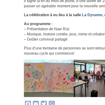
Il signe la fin du mois de jeûne, d’une durée de 1
passer un agréable moment pour la nouvelle a
La célébration à eu lieu à la salle
La Dynamo
,
Au programme :
– Présentation de Naw Rúz
– Musique, histoire contée, jeux, mime et création
– Goûter convivial partagé
Plus d’une trentaine de personnes se sont retrou
nouveau cycle qui commence!
Facebook
Email
Twitter
WhatsApp