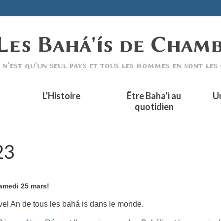
L’Histoire
Être Baha’i au
U
quotidien
23
amedi 25 mars!
vel An de tous les bahá is dans le monde.