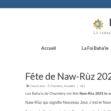
Accueil
La Foi Baha’ie
Fête de Naw-Rùz 20
Classé dans :
À Chambéry
,
Actualités
|
0
Les Baha’is de Chambéry ont fêté
Naw-Rùz 2023 le s
Naw-Rùz qui signifie Nouveau Jour, c’est le Nou