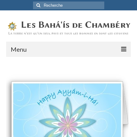
Rechercher
:
Menu
Accueil
La Foi Baha’ie
L’Histoire
Être Baha’i au quotidien
Un débordement d’actions
Actualités