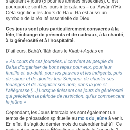
s’ajoutent 4 jours (5 pour les années bissextiles). C’est
pourquoi ce sont les jours intercalaires – ou ‘Ayyám’i’Há.
Cela signifie « les Jours de Ha ». Ha est aussi un
symbole de la réalité essentielle de Dieu.
Ces jours sont plus particulièrement consacrés à la
fête, l’échange de présents et de cadeaux, à la charité,
à la générosité et à l’hospitalité.
D’ailleurs, Bahá’u’lláh dans le
Kitab-i-Aqdas
en
« Au cours de ces journées, il convient au peuple de
Baha d’organiser de bons repas pour eux, pour leur
famille et, au-delà, pour les pauvres et les indigents, puis
de saluer et de glorifier leur Seigneur, de chanter ses
louanges et de magnifier son nom, dans la joie et
l’allégresse […] Lorsque finissent ces jours de générosité
qui précèdent la période de restriction, qu’ils commencent
le jeûne »
Cependant, les Jours Intercalaires sont également un
temps de préparation spirituelle au
mois du jeûne
à venir.
En effet, il s’agit du dernier mois du calendrier bahá’í. Ce
mois qui se nomme « Élévation », débute le 1er ou le 2