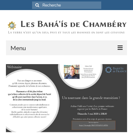
Rechercher
:
Menu
Accueil
La Foi Baha’ie
L’Histoire
Être Baha’i au quotidien
Un débordement d’actions
Actualités