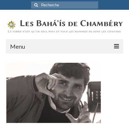
Rechercher
:
Menu
Accueil
La Foi Baha’ie
L’Histoire
Être Baha’i au quotidien
Un débordement d’actions
Actualités