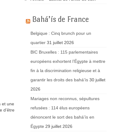
Bahá’ís de France
Belgique : Cinq brunch pour un
quartier
31 juillet 2026
BIC Bruxelles : 115 parlementaires
européens exhortent l’Égypte à mettre
fin à la discrimination religieuse et à
garantir les droits des bahá’ís
30 juillet
2026
Mariages non reconnus, sépultures
s et une
refusées : 114 élus européens
e d’être
dénoncent le sort des bahá’ís en
Égypte
29 juillet 2026