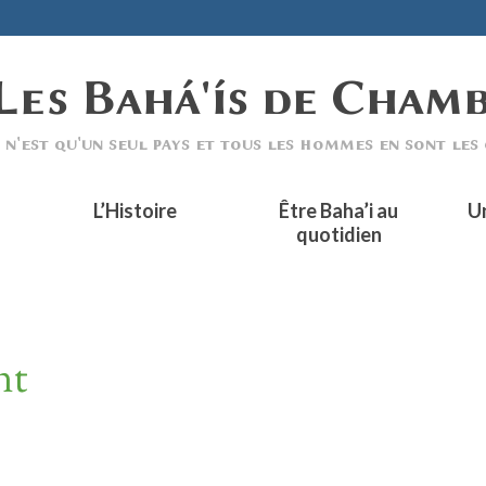
L’Histoire
Être Baha’i au
U
quotidien