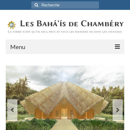
Rechercher
:
Menu
Accueil
La Foi Baha’ie
L’Histoire
Être Baha’i au quotidien
Un débordement d’actions
Actualités