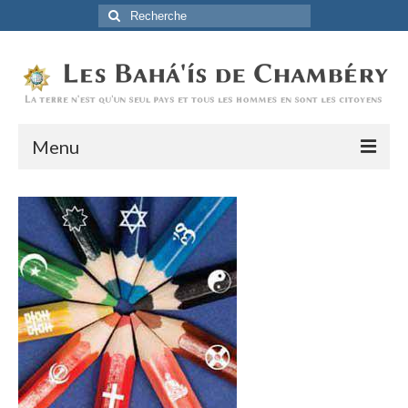
Rechercher
:
Menu
Accueil
La Foi Baha’ie
L’Histoire
Être Baha’i au quotidien
Un débordement d’actions
Actualités