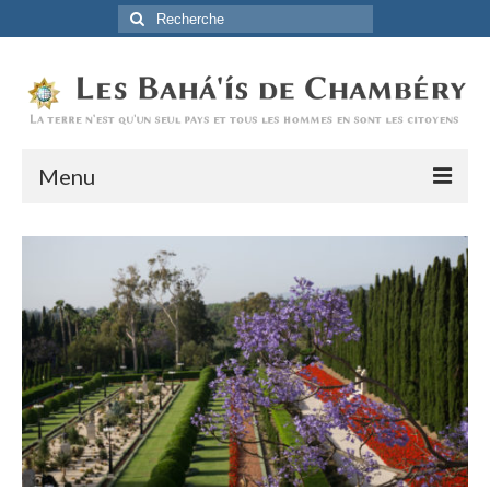
Rechercher
:
Menu
Accueil
La Foi Baha’ie
L’Histoire
Être Baha’i au quotidien
Un débordement d’actions
Actualités