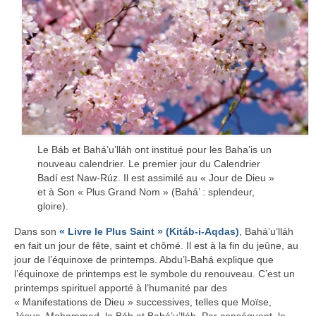
Le Báb et Bahá’u’lláh ont institué pour les Baha’is un
nouveau calendrier. Le premier jour du Calendrier
Badí est Naw-Rúz. Il est assimilé au « Jour de Dieu »
et à Son « Plus Grand Nom » (Bahá’ : splendeur,
gloire).
Dans son
« Livre le Plus Saint » (Kitáb-i-Aqdas)
, Bahá’u’lláh
en fait un jour de fête, saint et chômé. Il est à la fin du jeûne, au
jour de l’équinoxe de printemps. Abdu’l-Bahá explique que
l’équinoxe de printemps est le symbole du renouveau. C’est un
printemps spirituel apporté à l’humanité par des
« Manifestations de Dieu » successives, telles que Moïse,
Jésus, Mohammed, le Báb et Bahá’u’lláh. Par conséquent, la