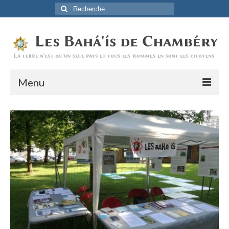
Rechercher
:
Menu
Accueil
La Foi Baha’ie
L’Histoire
Être Baha’i au quotidien
Un débordement d’actions
Actualités