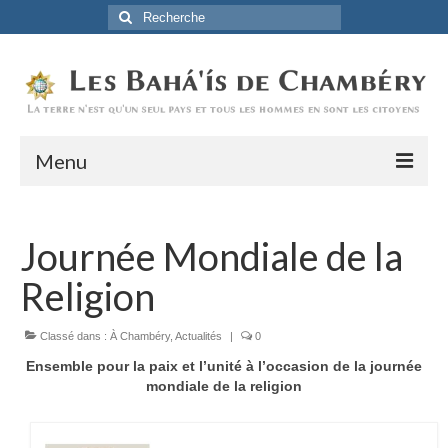
Rechercher
:
Menu
Accueil
Journée Mondiale de la
La Foi Baha’ie
Religion
L’Histoire
Être Baha’i au quotidien
Classé dans :
À Chambéry
,
Actualités
|
0
Ensemble pour la paix et l’unité à l’occasion de la journée
Un débordement d’actions
mondiale de la religion
Actualités