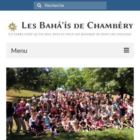
Rechercher
:
Menu
Accueil
La Foi Baha’ie
L’Histoire
Être Baha’i au quotidien
Un débordement d’actions
Actualités