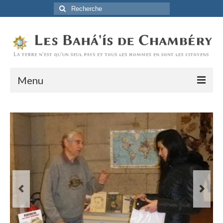
Rechercher
:
Menu
Accueil
La Foi Baha’ie
L’Histoire
Être Baha’i au quotidien
Un débordement d’actions
Actualités