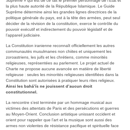
Suprême » qui est de ce fait le premier personnage de l’État et
la plus haute autorité de la République Islamique. Le Guide
Suprême détermine ainsi les grandes lignes directrices de la
politique générale du pays, est à la tête des armées, peut seul
décider de la révision de la constitution, exerce le contrôle du
pouvoir exécutif et indirectement du pouvoir législatif et de
l’appareil judiciaire.
La Constitution iranienne reconnaît officiellement les autres
communautés musulmanes non chiites et uniquement les
zoroastriens, les juifs et les chrétiens, comme minorités
religieuses, représentées au parlement. Le projet actuel de
Charte ne propose aucune avancée en matière de liberté
religieuse : seules les minorités religieuses identifiées dans la
Constitution sont autorisées à pratiquer leurs rites religieux.
Ainsi les bahá’ís ne jouissent d’aucun droit
constitutionnel.
La rencontre s’est terminée par un hommage musical aux
victimes des attentats de Paris et des persécutions et guerres
au Moyen-Orient. Conclusion artistique unissant occident et
orient pour rappeler que l’art et la musique sont aussi des
armes non violentes de résistance pacifique et spirituelle face