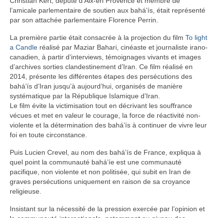
Christian Kert, député d’Aix-en Provence et membre de
l’amicale parlementaire de soutien aux bahá’ís, était représenté
par son attachée parlementaire Florence Perrin.
La première partie était consacrée à la projection du film
To light
a Candle
réalisé par Maziar Bahari, cinéaste et journaliste irano-
canadien, à partir d’interviews, témoignages vivants et images
d’archives sorties clandestinement d’Iran. Ce film réalisé en
2014, présente les différentes étapes des persécutions des
bahá’ís d’Iran jusqu’à aujourd’hui, organisés de manière
systématique par la République Islamique d’Iran.
Le film évite la victimisation tout en décrivant les souffrance
vécues et met en valeur le courage, la force de réactivité non-
violente et la détermination des bahá’ís à continuer de vivre leur
foi en toute circonstance.
Puis Lucien Crevel, au nom des bahá’ís de France, expliqua à
quel point la communauté bahá’íe est une communauté
pacifique, non violente et non politisée, qui subit en Iran de
graves persécutions uniquement en raison de sa croyance
religieuse.
Insistant sur la nécessité de la pression exercée par l’opinion et