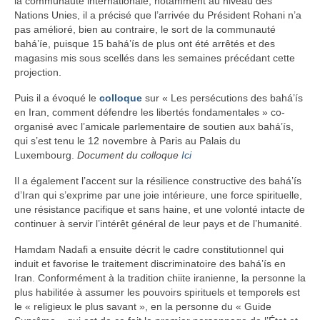
la communauté internationale, notamment au niveau des
Nations Unies, il a précisé que l’arrivée du Président Rohani n’a
pas amélioré, bien au contraire, le sort de la communauté
bahá’íe, puisque 15 bahá’ís de plus ont été arrêtés et des
magasins mis sous scellés dans les semaines précédant cette
projection.
Puis il a évoqué le
colloque
sur « Les persécutions des bahá’ís
en Iran, comment défendre les libertés fondamentales » co-
organisé avec l’amicale parlementaire de soutien aux bahá’ís,
qui s’est tenu le 12 novembre à Paris au Palais du
Luxembourg.
Document du colloque
Ici
Il a également l’accent sur la résilience constructive des bahá’ís
d’Iran qui s’exprime par une joie intérieure, une force spirituelle,
une résistance pacifique et sans haine, et une volonté intacte de
continuer à servir l’intérêt général de leur pays et de l’humanité.
Hamdam Nadafi a ensuite décrit le cadre constitutionnel qui
induit et favorise le traitement discriminatoire des bahá’ís en
Iran. Conformément à la tradition chiite iranienne, la personne la
plus habilitée à assumer les pouvoirs spirituels et temporels est
le « religieux le plus savant », en la personne du « Guide