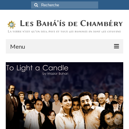
Rechercher
:
Menu
Accueil
La Foi Baha’ie
L’Histoire
Être Baha’i au quotidien
Un débordement d’actions
Actualités