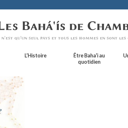
L’Histoire
Être Baha’i au
U
quotidien