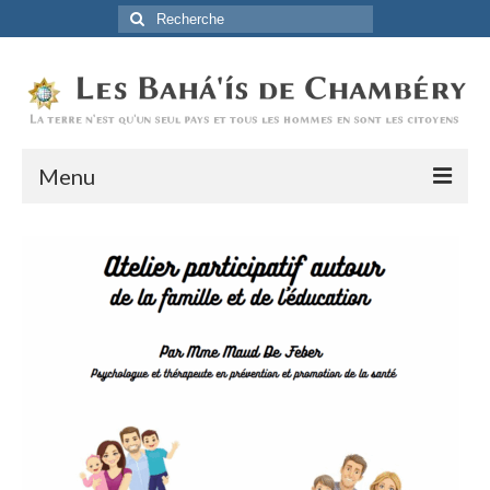
Rechercher
:
Menu
Accueil
La Foi Baha’ie
L’Histoire
Être Baha’i au quotidien
Un débordement d’actions
Actualités