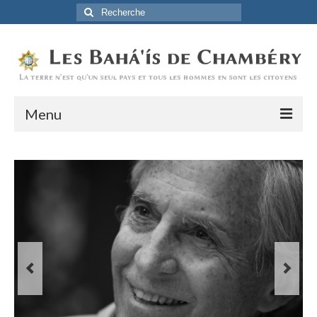
Rechercher
:
Menu
Accueil
La Foi Baha’ie
L’Histoire
Être Baha’i au quotidien
Un débordement d’actions
Actualités