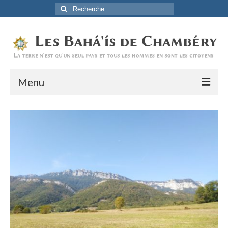
Rechercher
:
Menu
Accueil
La Foi Baha’ie
L’Histoire
Être Baha’i au quotidien
Un débordement d’actions
Actualités