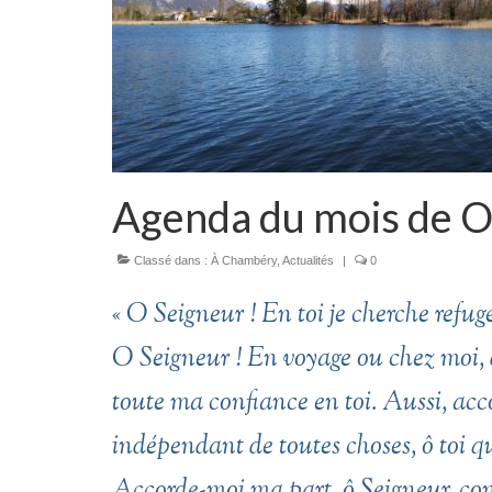
Agenda du mois de 
Classé dans :
À Chambéry
,
Actualités
|
0
« O Seigneur ! En toi je cherche refuge
O Seigneur ! En voyage ou chez moi, 
toute ma confiance en toi. Aussi, acc
indépendant de toutes choses, ô toi qu
Accorde-moi ma part, ô Seigneur, comme 