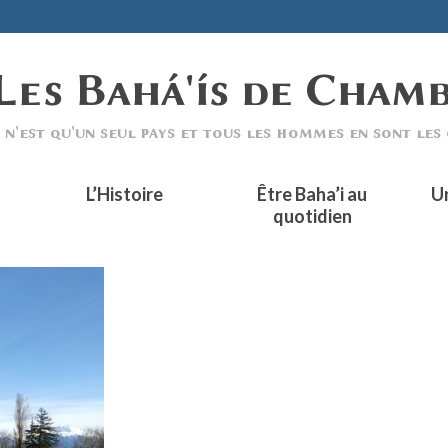
L’Histoire
Être Baha’i au
U
quotidien