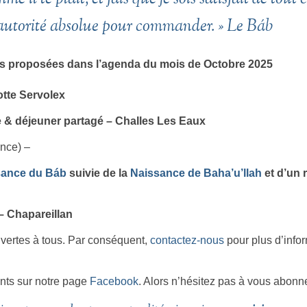
’autorité absolue pour commander. »
Le Báb
tés proposées dans l’agenda du mois de Octobre 2025
otte Servolex
e
& déjeuner partagé – Challes Les Eaux
nce) –
sance du Báb
suivie de la
Naissance de Baha’u’llah
et d’un 
– Chapareillan
uvertes à tous. Par conséquent,
contactez-nous
pour plus d’info
nts sur notre page
Facebook
. Alors n’hésitez pas à vous abonne