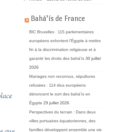
Bahá’ís de France
BIC Bruxelles : 115 parlementaires
européens exhortent l’Égypte à mettre
fin à la discrimination religieuse et à
garantir les droits des bahá’ís
30 juillet
2026
Mariages non reconnus, sépultures
refusées : 114 élus européens
place
dénoncent le sort des bahá’ís en
Égypte
29 juillet 2026
Perspectives du terrain : Dans deux
villes portuaires équatoriennes, des
ce que
familles développent ensemble une vie