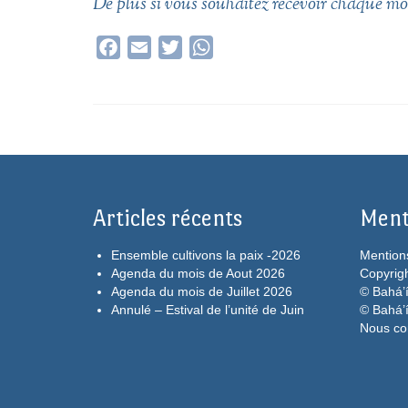
De plus si vous souhaitez recevoir chaque moi
Facebook
Email
Twitter
WhatsApp
Articles récents
Ment
Ensemble cultivons la paix -2026
Mention
Agenda du mois de Aout 2026
Copyrig
Agenda du mois de Juillet 2026
© Bahá’í
Annulé – Estival de l’unité de Juin
© Bahá’
Nous co