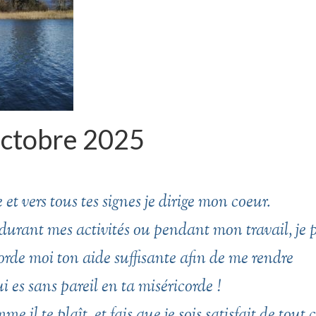
Octobre 2025
 et vers tous tes signes je dirige mon coeur.
durant mes activités ou pendant mon travail, je 
orde moi ton aide suffisante afin de me rendre
i es sans pareil en ta miséricorde !
il te plaît, et fais que je sois satisfait de tout 