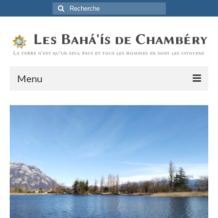
Rechercher
:
Menu
Accueil
La Foi Baha’ie
L’Histoire
Être Baha’i au quotidien
Un débordement d’actions
Actualités