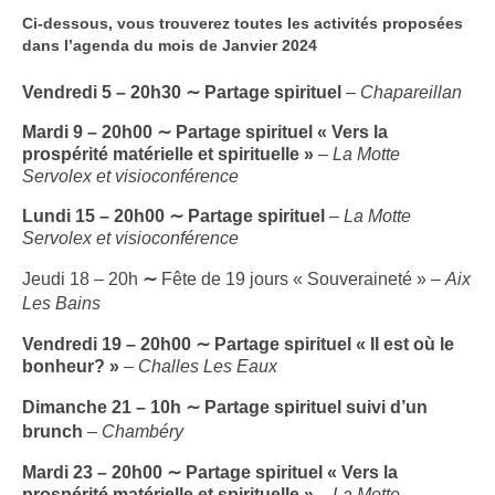
Ci-dessous, vous trouverez toutes les activités proposées
dans l’agenda du mois de Janvier 2024
Vendredi 5 – 20h30
∼
Partage spirituel
–
Chapareillan
Mardi 9 – 20h00
∼
Partage spirituel « Vers la
prospérité matérielle et spirituelle »
–
La Motte
Servolex
et visioconférence
Lundi 15 – 20h00
∼
Partage spirituel
–
La Motte
Servolex
et visioconférence
Jeudi 18 – 20h
∼
Fête de 19 jours « Souveraineté » –
Aix
Les Bains
Vendredi 19 – 20h00
∼
Partage spirituel
« Il est où le
bonheur? »
–
Challes Les Eaux
Dimanche 21 – 10h ∼ Partage spirituel suivi d’un
brunch
– Chambéry
Mardi 23 – 20h00
∼
Partage spirituel « Vers la
prospérité matérielle et spirituelle »
–
La Motte