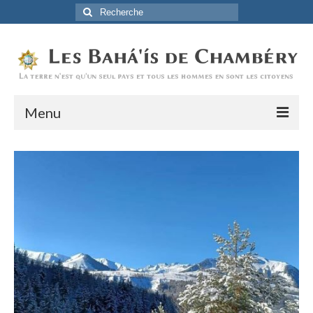
Rechercher
:
Menu
Accueil
La Foi Baha’ie
L’Histoire
Être Baha’i au quotidien
Un débordement d’actions
Actualités