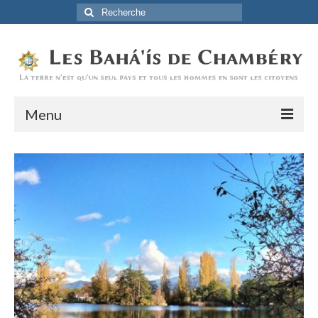
Rechercher
:
Menu
Accueil
La Foi Baha’ie
L’Histoire
Être Baha’i au quotidien
Un débordement d’actions
Actualités