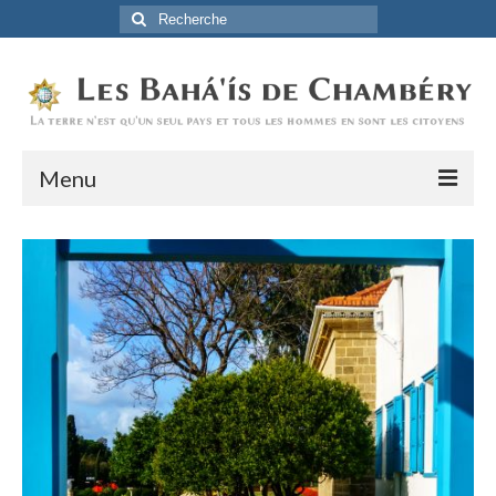
Rechercher
:
Menu
Accueil
La Foi Baha’ie
L’Histoire
Être Baha’i au quotidien
Un débordement d’actions
Actualités